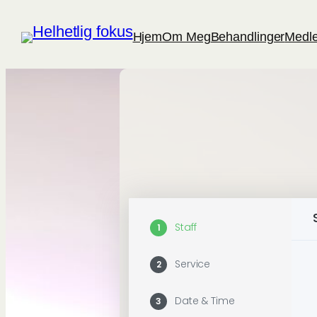
Hopp
til
Hjem
Om Meg
Behandlinger
Medle
innhold
Staff
1
Service
2
Date & Time
3