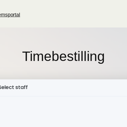
msportal
Timebestilling
Select staff