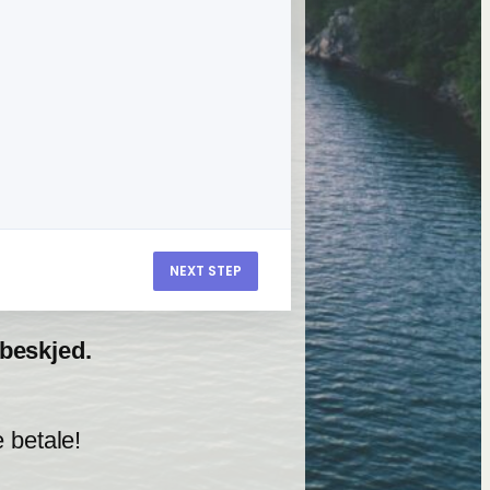
NEXT STEP
 beskjed.
 betale!