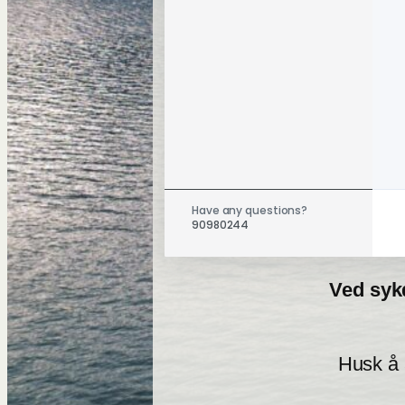
Have any questions?
90980244
Ved sykd
Husk å 