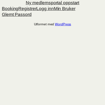
Ny medlemsportal oppstart
Booking
Registrer
Logg inn
Min Bruker
Glemt Passord
Utformet med
WordPress