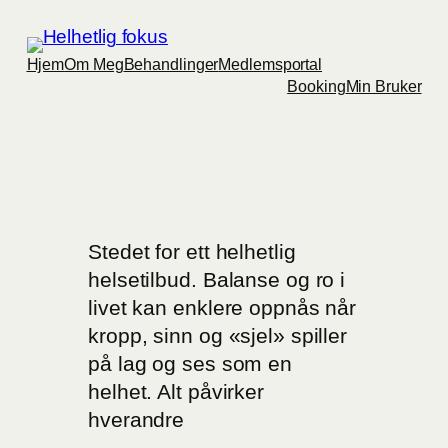
Hjem
Om Meg
Behandlinger
Medlemsportal
Booking
Min Bruker
Stedet for ett helhetlig
helsetilbud. Balanse og ro i
livet kan enklere oppnås når
kropp, sinn og «sjel» spiller
på lag og ses som en
helhet. Alt påvirker
hverandre